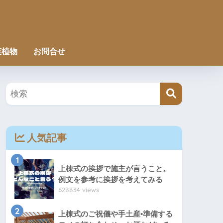
葉植物
お問合せ
人気記事
1
上棟式の挨拶で施主が言うこと。
例文を参考に挨拶を考えてみる
628834 views
2
上棟式のご祝儀や手土産•準備する