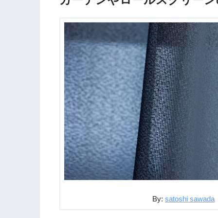
By:
satoshi sawada