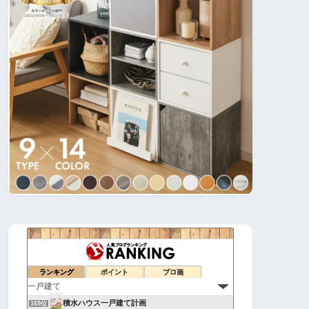
50才で自分の理想の家を建てました
165位
建具バカのマイホームの理想と現実。 |
166位
山梨家づくりラボ
ランキング
ポイント
ブロ画
167位
平屋の暮らし
168位
積水ハウス一戸建て計画
169位