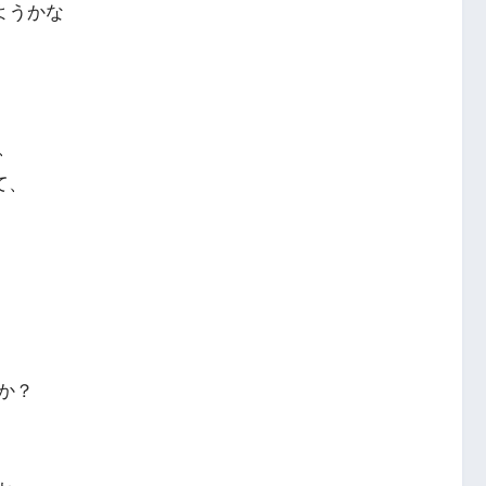
ようかな
、
て、
か？