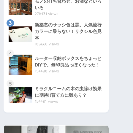
モノの打ち合わせ。お酒などいろ
いろ
278431 views
3
新築窓のサッシ色は黒。人気流行
カラーに乗らない！リクシル色見
本
188660 views
4
ルーター収納ボックスをちょっと
DIYで。無印良品っぽくなった！
154488 views
5
ミラクルニームの木の虫除け効果
に期待!!育て方に難あり？
154481 views