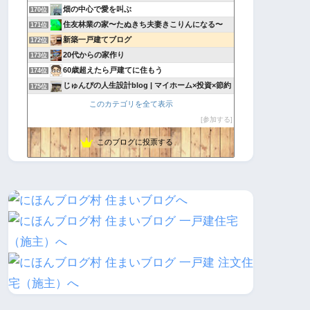
畑の中心で愛を叫ぶ
170位
住友林業の家〜たぬきち夫妻きこりんになる〜
171位
新築一戸建てブログ
172位
20代からの家作り
173位
60歳超えたら戸建てに住もう
174位
じゅんぴの人生設計blog | マイホーム×投資×節約
175位
ピノのおうち
176位
このカテゴリを全て表示
FP銀行員が建てる家
177位
参加する
我が家に我が家が出来るのかぁ
178位
このブログに投票する
暮らしやすさとデザイン性を大切にしたマイホーム計画
179位