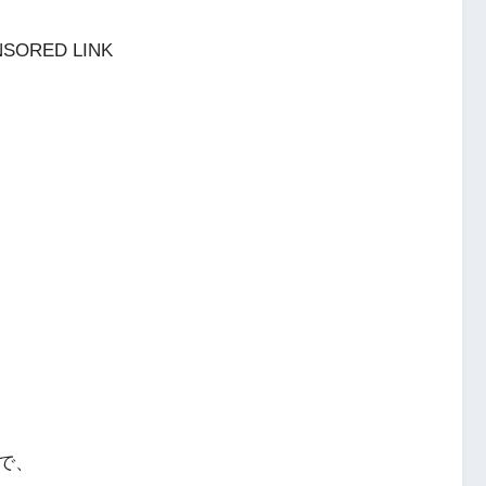
SORED LINK
で、