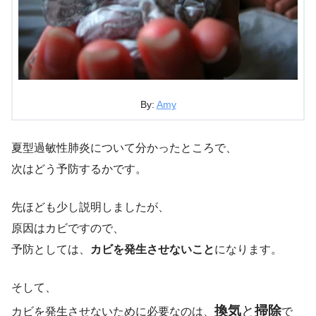
By:
Amy
夏型過敏性肺炎について分かったところで、
次はどう予防するかです。
先ほども少し説明しましたが、
原因はカビですので、
予防としては、
カビを発生させないこと
になります。
そして、
換気
と
掃除
カビを発生させないために必要なのは、
で