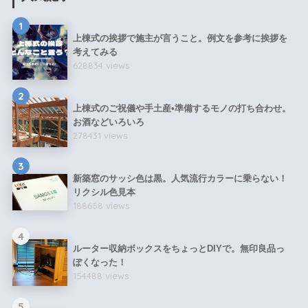
1
上棟式の挨拶で施主が言うこと。例文を参考に挨拶を
考えてみる
628834 views
2
上棟式のご祝儀や手土産•準備するモノの打ち合わせ。
お酒などいろいろ
278431 views
3
新築窓のサッシ色は黒。人気流行カラーに乗らない！
リクシル色見本
188658 views
4
ルーター収納ボックスをちょっとDIYで。無印良品っ
ぽくなった！
154488 views
5