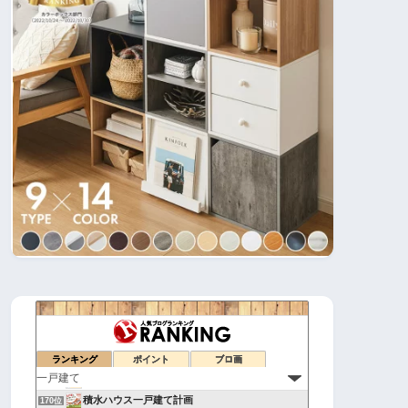
建具バカのマイホームの理想と現実。 |
166位
50才で自分の理想の家を建てました
167位
holly tunes
ランキング
ポイント
ブロ画
168位
平屋の暮らし
169位
積水ハウス一戸建て計画
170位