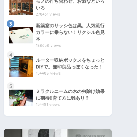
モノの打ち合わせ。お酒などいろ
いろ
278431 views
3
新築窓のサッシ色は黒。人気流行
カラーに乗らない！リクシル色見
本
188658 views
4
ルーター収納ボックスをちょっと
DIYで。無印良品っぽくなった！
154488 views
5
ミラクルニームの木の虫除け効果
に期待!!育て方に難あり？
154481 views