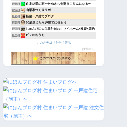
住友林業の家〜たぬきち夫妻きこりんになる〜
171位
山梨家づくりラボ
172位
新築一戸建てブログ
173位
60歳超えたら戸建てに住もう
174位
じゅんぴの人生設計blog | マイホーム×投資×節約
175位
ピノのおうち
176位
畑の中心で愛を叫ぶ
177位
このカテゴリを全て表示
FP銀行員が建てる家
178位
参加する
きょこりんの癒し生活
179位
このブログに投票する
我が家に我が家が出来るのかぁ
180位