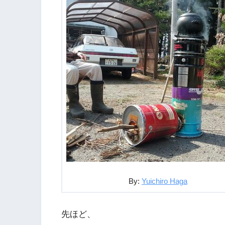
By:
Yuichiro Haga
先ほど、