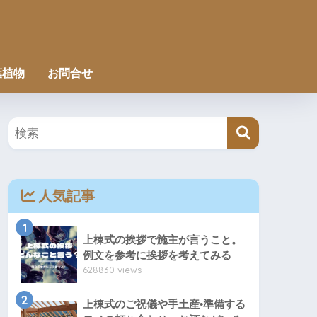
葉植物
お問合せ
人気記事
1
上棟式の挨拶で施主が言うこと。
例文を参考に挨拶を考えてみる
628830 views
2
上棟式のご祝儀や手土産•準備する