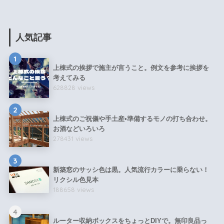
人気記事
1
上棟式の挨拶で施主が言うこと。例文を参考に挨拶を
考えてみる
628828 views
2
上棟式のご祝儀や手土産•準備するモノの打ち合わせ。
お酒などいろいろ
278431 views
3
新築窓のサッシ色は黒。人気流行カラーに乗らない！
リクシル色見本
188658 views
4
ルーター収納ボックスをちょっとDIYで。無印良品っ