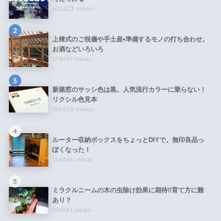
628823 views
2
上棟式のご祝儀や手土産•準備するモノの打ち合わせ。
お酒などいろいろ
278431 views
3
新築窓のサッシ色は黒。人気流行カラーに乗らない！
リクシル色見本
188658 views
4
ルーター収納ボックスをちょっとDIYで。無印良品っ
ぽくなった！
154488 views
5
ミラクルニームの木の虫除け効果に期待!!育て方に難
あり？
154481 views