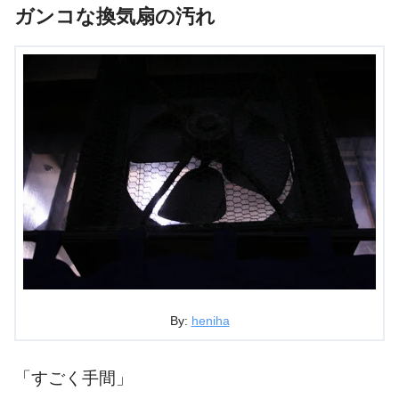
ガンコな換気扇の汚れ
By:
heniha
「すごく手間」