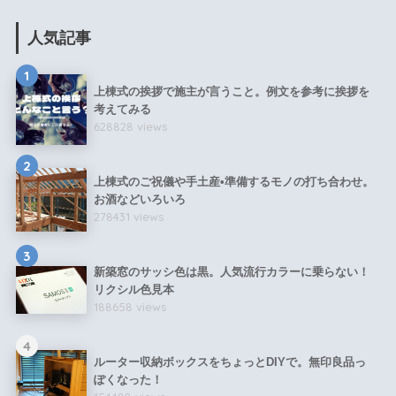
人気記事
1
上棟式の挨拶で施主が言うこと。例文を参考に挨拶を
考えてみる
628828 views
2
上棟式のご祝儀や手土産•準備するモノの打ち合わせ。
お酒などいろいろ
278431 views
3
新築窓のサッシ色は黒。人気流行カラーに乗らない！
リクシル色見本
188658 views
4
ルーター収納ボックスをちょっとDIYで。無印良品っ
ぽくなった！