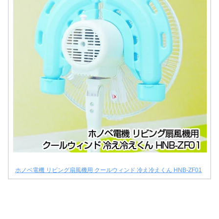
ホノベ電機 リビング扇風機用 クールウィンド 冷え冷えくん HNB-ZF01