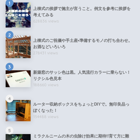
1
上棟式の挨拶で施主が言うこと。例文を参考に挨拶を
考えてみる
628836 views
2
上棟式のご祝儀や手土産•準備するモノの打ち合わせ。
お酒などいろいろ
278431 views
3
新築窓のサッシ色は黒。人気流行カラーに乗らない！
リクシル色見本
188660 views
4
ルーター収納ボックスをちょっとDIYで。無印良品っ
ぽくなった！
154488 views
5
ミラクルニームの木の虫除け効果に期待!!育て方に難