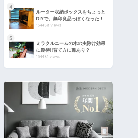
4
ルーター収納ボックスをちょっと
DIYで。無印良品っぽくなった！
154488 views
5
ミラクルニームの木の虫除け効果
に期待!!育て方に難あり？
154481 views