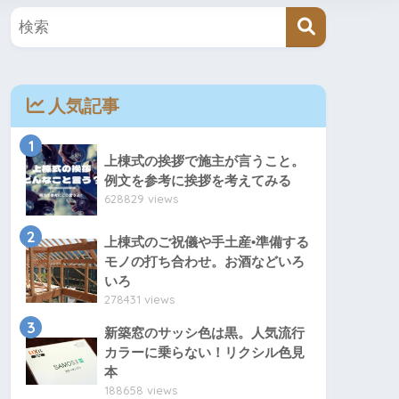
人気記事
1
上棟式の挨拶で施主が言うこと。
例文を参考に挨拶を考えてみる
628829 views
2
上棟式のご祝儀や手土産•準備する
モノの打ち合わせ。お酒などいろ
いろ
278431 views
3
新築窓のサッシ色は黒。人気流行
カラーに乗らない！リクシル色見
本
188658 views