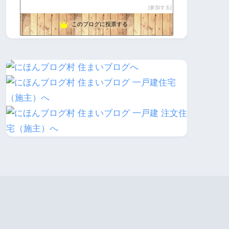
ピノのおうち
180位
参加する
我が家に我が家が出来るのかぁ
181位
このブログに投票する
パナホームで建てた体験を包み隠さず公開！
182位