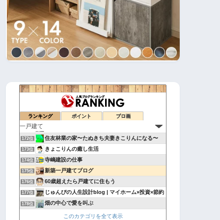
豊田一級建築士事務所
168位
平屋の暮らし
169位
50才で自分の理想の家を建てました
ランキング
ポイント
ブロ画
170位
holly tunes
171位
住友林業の家〜たぬきち夫妻きこりんになる〜
172位
きょこりんの癒し生活
173位
寺嶋建設の仕事
174位
新築一戸建てブログ
175位
60歳超えたら戸建てに住もう
176位
じゅんぴの人生設計blog | マイホーム×投資×節約
177位
畑の中心で愛を叫ぶ
178位
FP銀行員が建てる家
179位
このカテゴリを全て表示