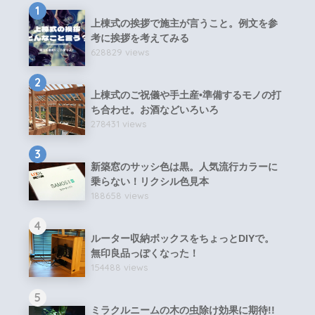
1
上棟式の挨拶で施主が言うこと。例文を参
考に挨拶を考えてみる
628829 views
2
上棟式のご祝儀や手土産•準備するモノの打
ち合わせ。お酒などいろいろ
278431 views
3
新築窓のサッシ色は黒。人気流行カラーに
乗らない！リクシル色見本
188658 views
4
ルーター収納ボックスをちょっとDIYで。
無印良品っぽくなった！
154488 views
5
ミラクルニームの木の虫除け効果に期待!!