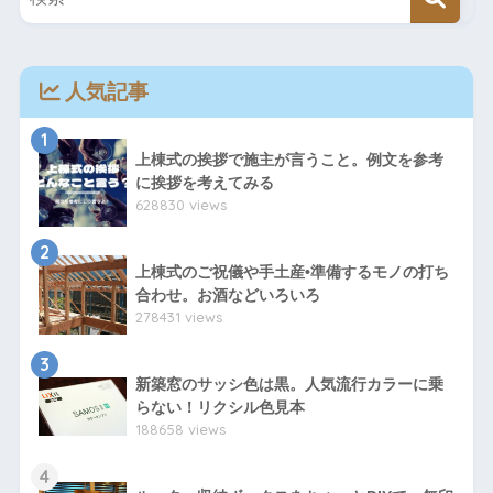
人気記事
1
上棟式の挨拶で施主が言うこと。例文を参考
に挨拶を考えてみる
628830 views
2
上棟式のご祝儀や手土産•準備するモノの打ち
合わせ。お酒などいろいろ
278431 views
3
新築窓のサッシ色は黒。人気流行カラーに乗
らない！リクシル色見本
188658 views
4