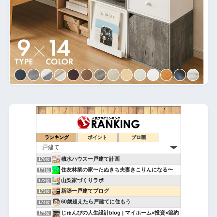
建具バカのマイホームの理想と現実。 |
166位
50才で自分の理想の家を建てました
167位
holly tunes
ランキング
ポイント
ブロ画
168位
平屋の暮らし
169位
積水ハウス一戸建て計画
170位
住友林業の家〜たぬきち夫妻きこりんになる〜
171位
山梨家づくりラボ
172位
新築一戸建てブログ
173位
60歳超えたら戸建てに住もう
174位
じゅんぴの人生設計blog | マイホーム×投資×節約
175位