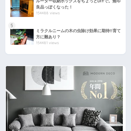
ルーター収納ボックスをちょっとDIYで。無印
良品っぽくなった！
154488 views
5
ミラクルニームの木の虫除け効果に期待!!育て
方に難あり？
154481 views