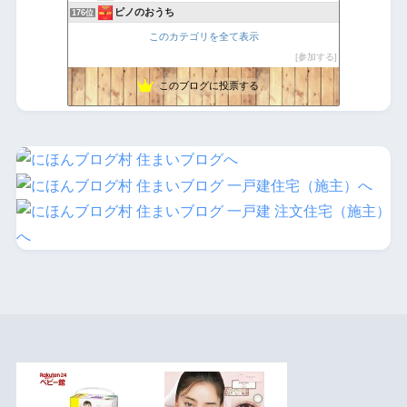
ピノのおうち
176位
畑の中心で愛を叫ぶ
177位
このカテゴリを全て表示
FP銀行員が建てる家
178位
参加する
きょこりんの癒し生活
179位
このブログに投票する
我が家に我が家が出来るのかぁ
180位