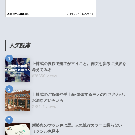
人気記事
1
上棟式の挨拶で施主が言うこと。例文を参考に挨拶を
考えてみる
628830 views
2
上棟式のご祝儀や手土産•準備するモノの打ち合わせ。
お酒などいろいろ
278431 views
3
新築窓のサッシ色は黒。人気流行カラーに乗らない！
リクシル色見本