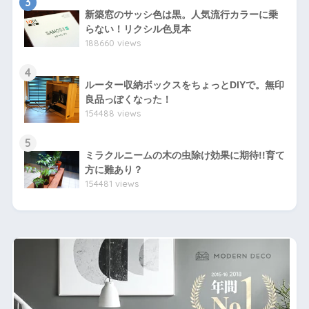
3
新築窓のサッシ色は黒。人気流行カラーに乗
らない！リクシル色見本
188660 views
4
ルーター収納ボックスをちょっとDIYで。無印
良品っぽくなった！
154488 views
5
ミラクルニームの木の虫除け効果に期待!!育て
方に難あり？
154481 views