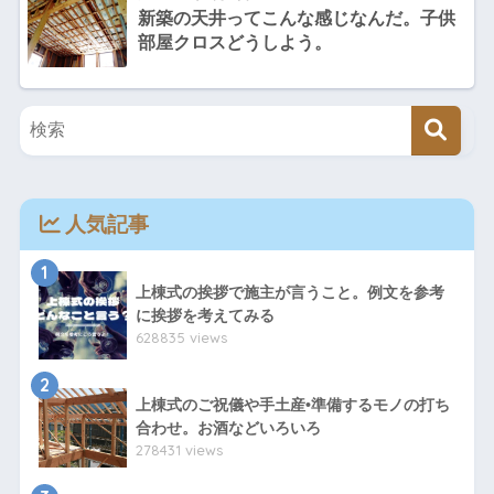
新築の天井ってこんな感じなんだ。子供
部屋クロスどうしよう。
人気記事
1
上棟式の挨拶で施主が言うこと。例文を参考
に挨拶を考えてみる
628835 views
2
上棟式のご祝儀や手土産•準備するモノの打ち
合わせ。お酒などいろいろ
278431 views