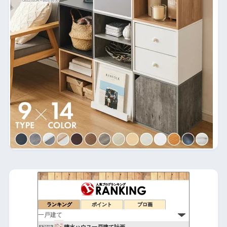
50才で自分の理想の家を建てました
166位
建具バカのマイホームの理想と現実。 |
167位
20代からの家作り
ランキング
ポイント
ブロ画
168位
平屋の暮らし
169位