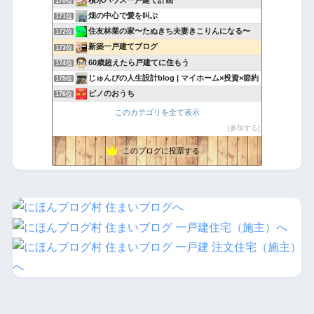
積水ハウス一戸建て計画
170位
畑の中心で愛を叫ぶ
171位
住友林業の家〜たぬきち夫妻きこりんになる〜
172位
新築一戸建てブログ
173位
60歳超えたら戸建てに住もう
174位
じゅんぴの人生設計blog | マイホーム×投資×節約
175位
ピノのおうち
176位
FP銀行員が建てる家
177位
このカテゴリを全て表示
三井ホーム我が家の紹介日記
178位
参加する
我が家に我が家が出来るのかぁ
179位
このブログに投票する
暮らしやすさとデザイン性を大切にしたマイホーム計画
180位