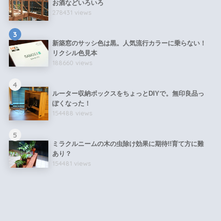
お酒などいろいろ
278431 views
3
新築窓のサッシ色は黒。人気流行カラーに乗らない！
リクシル色見本
188660 views
4
ルーター収納ボックスをちょっとDIYで。無印良品っ
ぽくなった！
154488 views
5
ミラクルニームの木の虫除け効果に期待!!育て方に難
あり？
154481 views