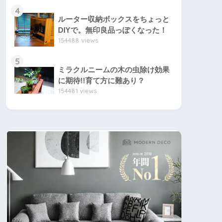
4
ルーター収納ボックスをちょっと
DIYで。無印良品っぽくなった！
154488 views
5
ミラクルニームの木の虫除け効果
に期待!!育て方に難あり？
154481 views