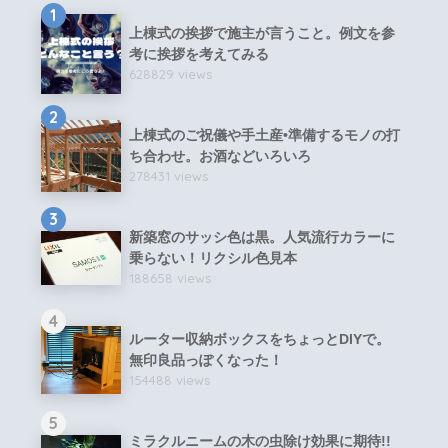
1
上棟式の挨拶で施主が言うこと。例文を参
考に挨拶を考えてみる
628829 views
2
上棟式のご祝儀や手土産•準備するモノの打
ち合わせ。お酒などいろいろ
278431 views
3
新築窓のサッシ色は黒。人気流行カラーに
乗らない！リクシル色見本
188658 views
4
ルーター収納ボックスをちょっとDIYで。
無印良品っぽくなった！
154488 views
5
ミラクルニームの木の虫除け効果に期待!!