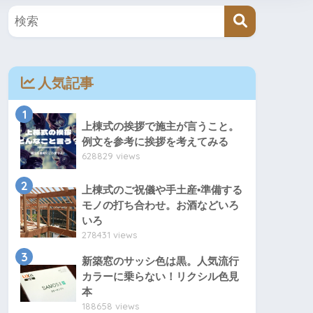
人気記事
1
上棟式の挨拶で施主が言うこと。
例文を参考に挨拶を考えてみる
628829 views
2
上棟式のご祝儀や手土産•準備する
モノの打ち合わせ。お酒などいろ
いろ
278431 views
3
新築窓のサッシ色は黒。人気流行
カラーに乗らない！リクシル色見
本
188658 views