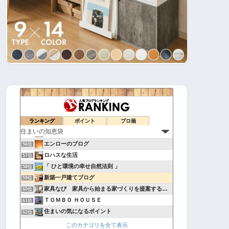
じんさんの「戸建て住宅の闇」ブログ
52位
片山友見の暮らしノート
53位
松尾建設の地盤の時間‐ハイスピード工法で安心住宅‐
ランキング
ポイント
ブロ画
54位
日向建設の知っ得マメ情報
55位
エンローのブログ
56位
ロハスな生活
57位
「 ひと環境の幸せ自然法則 」
58位
新築一戸建てブログ
59位
家具なび 家具から始まる家づくりを提案するインテリアショップ
60位
ＴＯＭＢＯ ＨＯＵＳＥ
61位
住まいの気になるポイント
62位
家相コンシェルジュ
63位
このカテゴリを全て表示