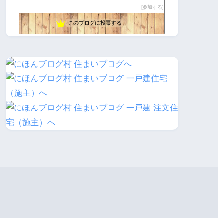
一級建築士の隠密帳
64位
参加する
5回住宅ローンを借りたFPの10年後も後悔しない住宅購入術
65位
このブログに投票する
家電は高いが役に立つ
66位