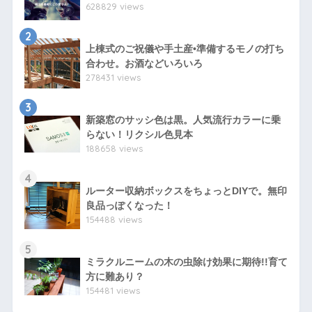
628829 views
2
上棟式のご祝儀や手土産•準備するモノの打ち
合わせ。お酒などいろいろ
278431 views
3
新築窓のサッシ色は黒。人気流行カラーに乗
らない！リクシル色見本
188658 views
4
ルーター収納ボックスをちょっとDIYで。無印
良品っぽくなった！
154488 views
5
ミラクルニームの木の虫除け効果に期待!!育て
方に難あり？
154481 views