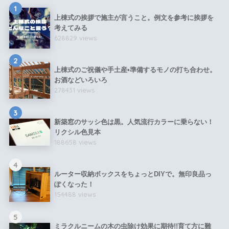
1
上棟式の挨拶で施主が言うこと。例文を参考に挨拶を
考えてみる
628829 views
2
上棟式のご祝儀や手土産•準備するモノの打ち合わせ。
お酒などいろいろ
278431 views
3
新築窓のサッシ色は黒。人気流行カラーに乗らない！
リクシル色見本
188658 views
4
ルーター収納ボックスをちょっとDIYで。無印良品っ
ぽくなった！
154488 views
5
ミラクルニームの木の虫除け効果に期待!!育て方に難