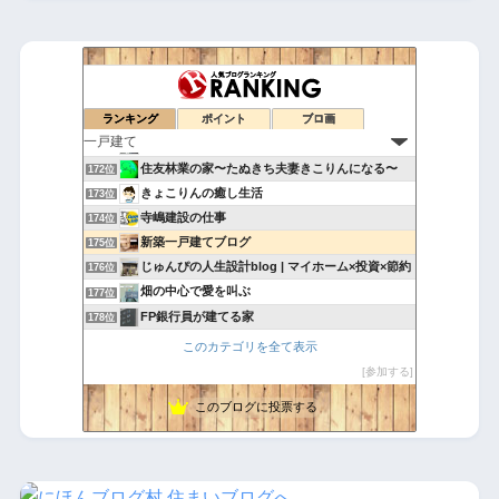
豊田一級建築士事務所
168位
平屋の暮らし
169位
50才で自分の理想の家を建てました
ランキング
ポイント
ブロ画
170位
holly tunes
171位
住友林業の家〜たぬきち夫妻きこりんになる〜
172位
きょこりんの癒し生活
173位
寺嶋建設の仕事
174位
新築一戸建てブログ
175位
じゅんぴの人生設計blog | マイホーム×投資×節約
176位
畑の中心で愛を叫ぶ
177位
FP銀行員が建てる家
178位
60歳超えたら戸建てに住もう
179位
このカテゴリを全て表示
ピノのおうち
180位
参加する
我が家に我が家が出来るのかぁ
181位
このブログに投票する
パナホームで建てた体験を包み隠さず公開！
182位