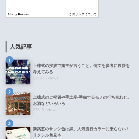
人気記事
1
上棟式の挨拶で施主が言うこと。例文を参考に挨拶を
考えてみる
628836 views
2
上棟式のご祝儀や手土産•準備するモノの打ち合わせ。
お酒などいろいろ
278431 views
3
新築窓のサッシ色は黒。人気流行カラーに乗らない！
リクシル色見本