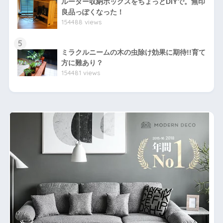
ルーター収納ボックスをちょっとDIYで。無印
良品っぽくなった！
154488 views
5
ミラクルニームの木の虫除け効果に期待!!育て
方に難あり？
154481 views