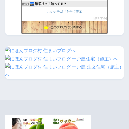
繁栄社って知ってる？
63位
プリズム 窓ガラス１１９ ガラス修理 窓ドア交換 年中無休
64位
このカテゴリを全て表示
エンローのブログ
65位
参加する
じんさんの「戸建て住宅の闇」ブログ
66位
このブログに投票する
銀行では聞けない話、住宅展示場では言えない話
67位