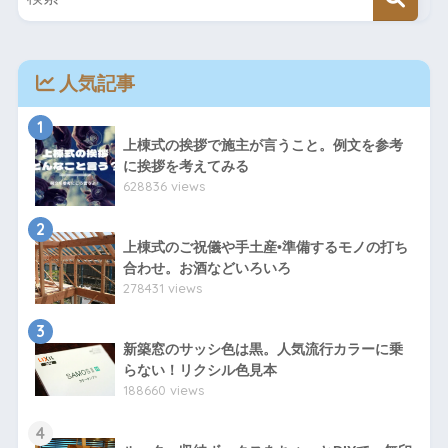
人気記事
1
上棟式の挨拶で施主が言うこと。例文を参考
に挨拶を考えてみる
628836 views
2
上棟式のご祝儀や手土産•準備するモノの打ち
合わせ。お酒などいろいろ
278431 views
3
新築窓のサッシ色は黒。人気流行カラーに乗
らない！リクシル色見本
188660 views
4