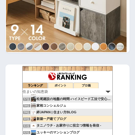
一級建築士の隠密帳
53位
片山友見の暮らしノート
54位
日向建設の知っ得マメ情報
ランキング
ポイント
ブロ画
55位
家具なび 家具から始まる家づくりを提案するインテリアショップ
56位
松尾建設の地盤の時間‐ハイスピード工法で安心住宅‐
57位
家相コンシェルジュ
58位
絆JAPAN | 住まい方BLOG
59位
新築一戸建てブログ
60位
タニノウチ - お家作りに役立つ情報を発信 -
61位
ユッキーのマンションブログ
62位