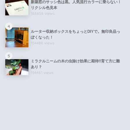
新築窓のサッシ色は黒。人気流行カラーに乗らない！
リクシル色見本
188658 views
4
ルーター収納ボックスをちょっとDIYで。無印良品っ
ぽくなった！
154488 views
5
ミラクルニームの木の虫除け効果に期待!!育て方に難
あり？
154481 views