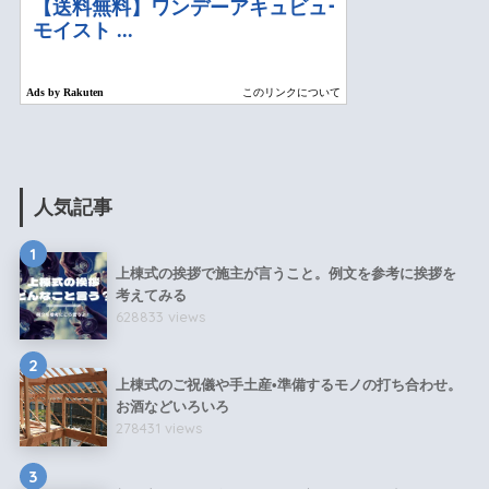
人気記事
1
上棟式の挨拶で施主が言うこと。例文を参考に挨拶を
考えてみる
628833 views
2
上棟式のご祝儀や手土産•準備するモノの打ち合わせ。
お酒などいろいろ
278431 views
3