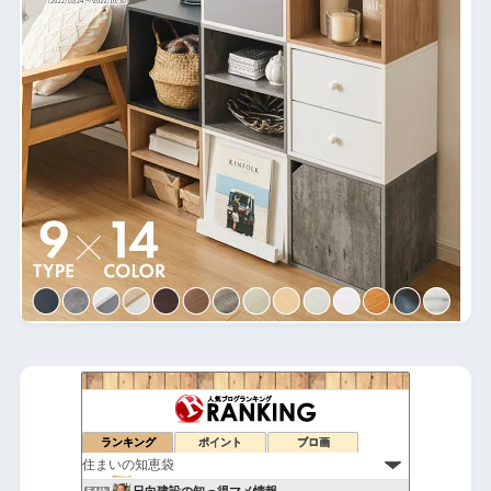
じんさんの「戸建て住宅の闇」ブログ
50位
「 ひと環境の幸せ自然法則 」
51位
片山友見の暮らしノート
ランキング
ポイント
ブロ画
52位
エンローのブログ
53位