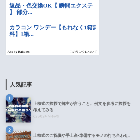
人気記事
1
上棟式の挨拶で施主が言うこと。例文を参考に挨拶を
考えてみる
628824 views
2
上棟式のご祝儀や手土産•準備するモノの打ち合わせ。