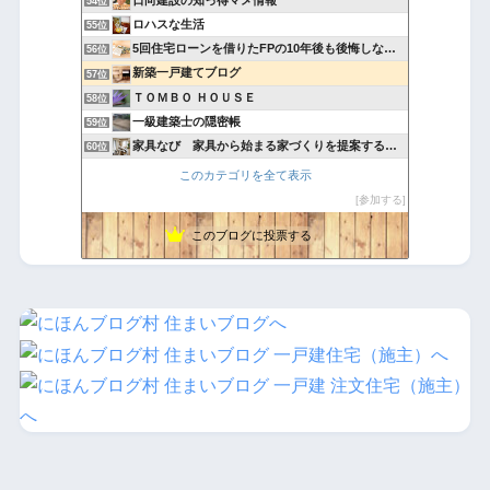
日向建設の知っ得マメ情報
54位
ロハスな生活
55位
5回住宅ローンを借りたFPの10年後も後悔しない住宅購入術
56位
新築一戸建てブログ
57位
ＴＯＭＢＯ ＨＯＵＳＥ
58位
一級建築士の隠密帳
59位
家具なび 家具から始まる家づくりを提案するインテリアショップ
60位
住まいの気になるポイント
61位
このカテゴリを全て表示
松尾建設の地盤の時間‐ハイスピード工法で安心住宅‐
62位
参加する
繁栄社って知ってる？
63位
このブログに投票する
建築×投資 | いい家に住みたい！
64位