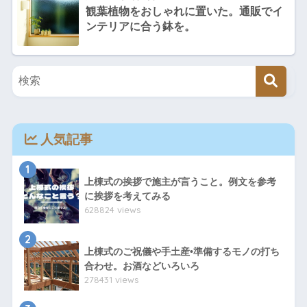
観葉植物をおしゃれに置いた。通販でイ
ンテリアに合う鉢を。
人気記事
1
上棟式の挨拶で施主が言うこと。例文を参考
に挨拶を考えてみる
628824 views
2
上棟式のご祝儀や手土産•準備するモノの打ち
合わせ。お酒などいろいろ
278431 views