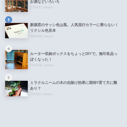
お酒などいろいろ
278431 views
3
新築窓のサッシ色は黒。人気流行カラーに乗らない！
リクシル色見本
188658 views
4
ルーター収納ボックスをちょっとDIYで。無印良品っ
ぽくなった！
154488 views
5
ミラクルニームの木の虫除け効果に期待!!育て方に難
あり？
154481 views