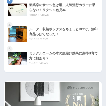
3
新築窓のサッシ色は黒。人気流行カラーに乗
らない！リクシル色見本
188658 views
4
ルーター収納ボックスをちょっとDIYで。無印
良品っぽくなった！
154488 views
5
ミラクルニームの木の虫除け効果に期待!!育て
方に難あり？
154481 views